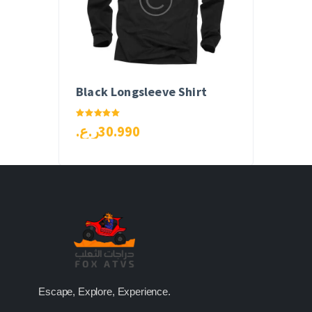
Black Longsleeve Shirt
Rated
ر.ع.
30
.
99
0
5.00
out of 5
Escape, Explore, Experience.