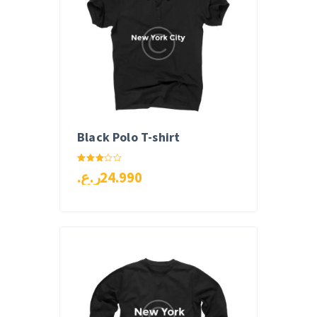
Black Polo T-shirt
Rated
ر.ع.
24
.
99
0
3.00
out of
5