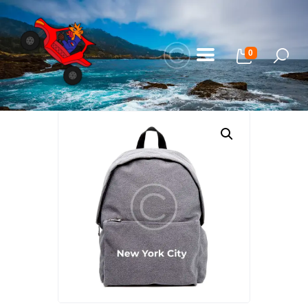
0
Home
Our Adventures
About Us
Gallery
FAQ
Blog
My Bookings
Contact Us