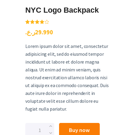
NYC Logo Backpack
Rated
1
ر.ع.
29
.
99
0
4.00
out
of 5
based
on
Lorem ipsum dolor sit amet, consectetur
custom
adipisicing elit, sed do eiusmod tempor
er rating
incididunt ut labore et dolore magna
aliqua. Ut enim ad minim veniam, quis
nostrud exercitation ullamco laboris nisi
ut aliquip ex ea commodo consequat. Duis
aute irure dolor in reprehenderit in
voluptate velit esse cillum dolore eu
fugiat nulla pariatur.
Buy now