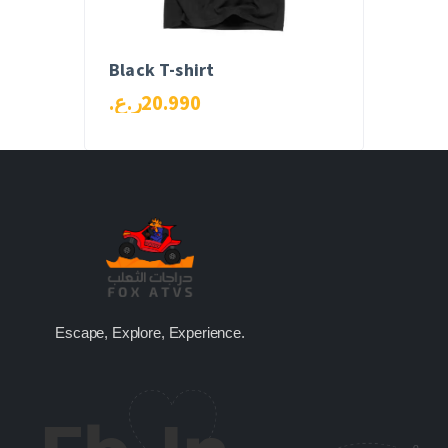
Black T-shirt
ر.ع.
20
.
99
0
Escape, Explore, Experience.