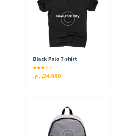
Black Polo T-shirt
Rated
ر.ع.
24
.
99
0
3.00
out of
5