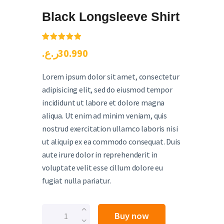
Black Longsleeve Shirt
Rated
1
5.00
ر.ع.
30
.
99
0
out of 5
based on
customer
rating
Lorem ipsum dolor sit amet, consectetur
adipisicing elit, sed do eiusmod tempor
incididunt ut labore et dolore magna
aliqua. Ut enim ad minim veniam, quis
nostrud exercitation ullamco laboris nisi
ut aliquip ex ea commodo consequat. Duis
aute irure dolor in reprehenderit in
voluptate velit esse cillum dolore eu
fugiat nulla pariatur.
Buy now