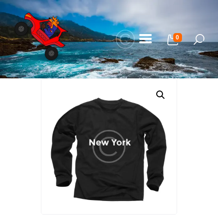
0
Home
Our Adventures
About Us
Gallery
FAQ
Blog
My Bookings
Contact Us